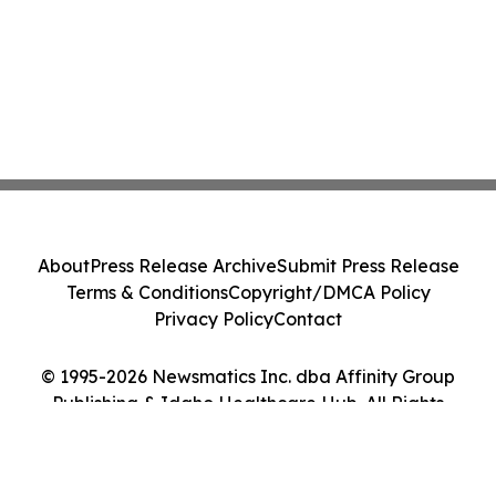
About
Press Release Archive
Submit Press Release
Terms & Conditions
Copyright/DMCA Policy
Privacy Policy
Contact
© 1995-2026 Newsmatics Inc. dba Affinity Group
Publishing & Idaho Healthcare Hub. All Rights
Reserved.
Cookie Settings / Your Privacy Choices