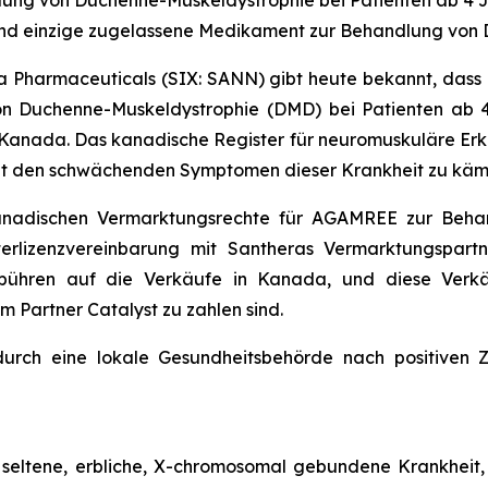
ung von Duchenne-Muskeldystrophie bei Patienten ab 4 
 und einzige zugelassene Medikament zur Behandlung vo
a Pharmaceuticals (SIX: SANN) gibt heute bekannt, dass
 Duchenne-Muskeldystrophie (DMD) bei Patienten ab 4 J
 Kanada. Das kanadische Register für neuromuskuläre Erk
it den schwächenden Symptomen dieser Krankheit zu käm
 kanadischen Vermarktungsrechte für AGAMREE zur Be
rlizenzvereinbarung mit Santheras Vermarktungspartne
gebühren auf die Verkäufe in Kanada, und diese Verk
m Partner Catalyst zu zahlen sind.
durch eine lokale Gesundheitsbehörde nach positiven 
eltene, erbliche, X-chromosomal gebundene Krankheit, d