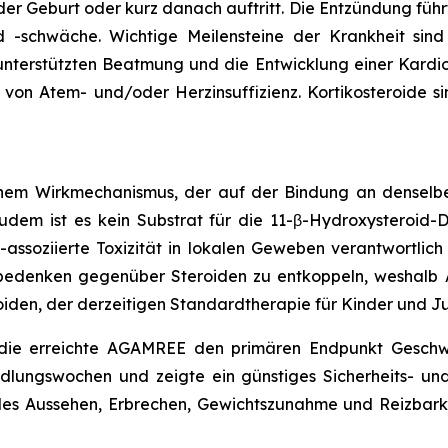
er Geburt oder kurz danach auftritt. Die Entzündung führt 
 -schwäche. Wichtige Meilensteine der Krankheit sind 
 unterstützten Beatmung und die Entwicklung einer Kar
von Atem- und/oder Herzinsuffizienz. Kortikosteroide s
einem Wirkmechanismus, der auf der Bindung an denselbe
 Zudem ist es kein Substrat für die 11-β-Hydroxysteroid
-assoziierte Toxizität in lokalen Geweben verantwortlich
tsbedenken gegenüber Steroiden zu entkoppeln, weshal
den, der derzeitigen Standardtherapie für Kinder und Juge
udie erreichte AGAMREE den primären Endpunkt Geschw
ungswochen und zeigte ein günstiges Sicherheits- und V
s Aussehen, Erbrechen, Gewichtszunahme und Reizbark