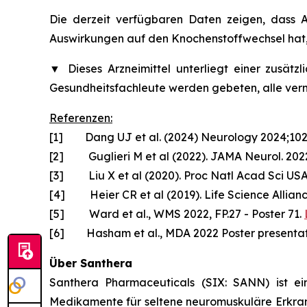
Die derzeit verfügbaren Daten zeigen, dass 
Auswirkungen auf den Knochenstoffwechsel hat,
▼
Dieses Arzneimittel unterliegt einer zusät
Gesundheitsfachleute werden gebeten, alle ve
Referenzen:
[1] Dang UJ et al. (2024) Neurology 2024;10
[2] Guglieri M et al (2022). JAMA Neurol. 2022
[3] Liu X et al (2020). Proc Natl Acad Sci US
[4] Heier CR et al (2019). Life Science Allian
[5] Ward et al., WMS 2022, FP.27 - Poster 71.
[6] Hasham et al., MDA 2022 Poster presentat
Über Santhera
Santhera Pharmaceuticals (SIX: SANN) ist e
Medikamente für seltene neuromuskuläre Erkra