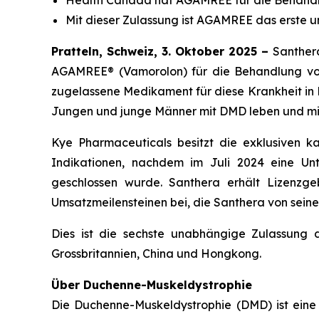
Health Canada hat AGAMREE für die Behandl
Mit dieser Zulassung ist AGAMREE das erste
Pratteln, Schweiz, 3. Oktober 2025 –
Santher
AGAMREE® (Vamorolon) für die Behandlung von
zugelassene Medikament für diese Krankheit in
Jungen und junge Männer mit DMD leben und m
Kye Pharmaceuticals besitzt die exklusiven
Indikationen, nachdem im Juli 2024 eine Unte
geschlossen wurde. Santhera erhält Lizenz
Umsatzmeilensteinen bei, die Santhera von seine
Dies ist die sechste unabhängige Zulassung 
Grossbritannien, China und Hongkong.
Über Duchenne-Muskeldystrophie
Die Duchenne-Muskeldystrophie (DMD) ist eine s