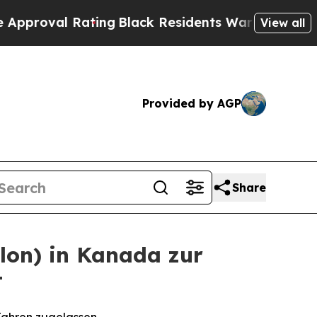
 Rating
Black Residents Warned of Abusive Cops f
View all
Provided by AGP
Share
lon) in Kanada zur
t