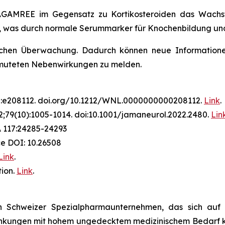
AGAMREE im Gegensatz zu Kortikosteroiden das Wachst
 was durch normale Serummarker für Knochenbildung und -
zlichen Überwachung. Dadurch können neue Informationen
rmuteten Nebenwirkungen zu melden.
2:e208112. doi.org/10.1212/WNL.0000000000208112.
Link
.
;79(10):1005-1014. doi:10.1001/jamaneurol.2022.2480.
Lin
A 117:24285-24293
ce DOI: 10.26508
Link
.
ion.
Link
.
in Schweizer Spezialpharmaunternehmen, das sich auf 
nkungen mit hohem ungedecktem medizinischem Bedarf kon