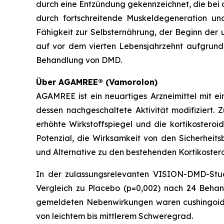
durch eine Entzündung gekennzeichnet, die bei d
durch fortschreitende Muskeldegeneration und
Fähigkeit zur Selbsternährung, der Beginn der
auf vor dem vierten Lebensjahrzehnt aufgrund 
Behandlung von DMD.
Über AGAMREE® (Vamorolon)
AGAMREE ist ein neuartiges Arzneimittel mit 
dessen nachgeschaltete Aktivität modifiziert.
erhöhte Wirkstoffspiegel und die kortikosteroid
Potenzial, die Wirksamkeit von den Sicherhei
und Alternative zu den bestehenden Kortikosteroi
In der zulassungsrelevanten VISION-DMD-St
Vergleich zu Placebo (p=0,002) nach 24 Behandl
gemeldeten Nebenwirkungen waren cushingoide
von leichtem bis mittlerem Schweregrad.